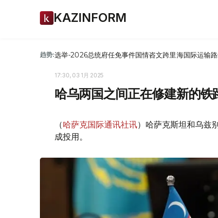
KAZINFORM
选举-2026
总统府
任免
事件
国情咨文
跨里海国际运输路
趋势:
17:30, 03 1月 2025
哈乌两国之间正在修建新的铁
（
哈萨克国际通讯社讯
）哈萨克斯坦和乌兹别
成投用。