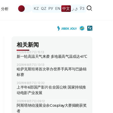
KZ
QZ
РУ
EN
中文
ق ز
ЎЗ
分析
相关新闻
2026年8月7日 15:13
新一轮高温天气来袭 多地最高气温或达41℃
2026年8月7日 13:13
哈萨克斯坦将首次举办世界手风琴与巴扬锦
标赛
2026年8月7日 12:32
上半年6部国产影片在全国公映 国家持续推
动电影产业发展
2026年8月7日 09:12
阿斯塔纳动漫展业余Cosplay大赛揭晓获奖
者