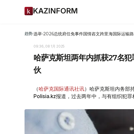
KAZINFORM
选举-2026
总统府
任免
事件
国情咨文
跨里海国际运输路
趋势:
09:36, 08 1月 2025
哈萨克斯坦两年内抓获27名犯
伙
（
哈萨克国际通讯社讯
）哈萨克斯坦内务部
Polisia.kz报道，过去两年中，与有组