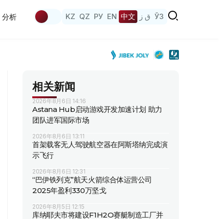
KZ
QZ
РУ
EN
中文
ق ز
ЎЗ
分析
相关新闻
2026年8月6日 14:16
Astana Hub启动游戏开发加速计划 助力
团队进军国际市场
2026年8月6日 13:11
首架载客无人驾驶航空器在阿斯塔纳完成演
示飞行
2026年8月6日 12:31
“巴伊铁列克”航天火箭综合体运营公司
2025年盈利330万坚戈
2026年8月5日 12:15
库纳耶夫市将建设F1H2O赛艇制造工厂并