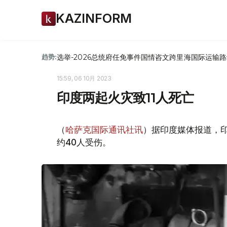
KAZINFORM
选举-2026
总统府
任免
事件
国情咨文
跨里海国际运输路
趋势:
15:59, 06 10月 2023
印度两起火灾致11人死亡
（
哈萨克国际通讯社讯
）据印度媒体报道，印
约40人受伤。