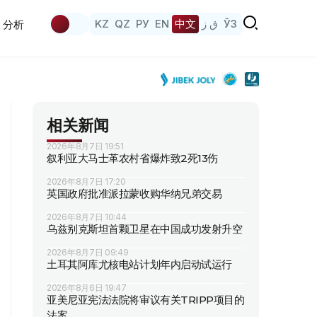
KZ
QZ
РУ
EN
中文
ق ز
ЎЗ
分析
相关新闻
2026年8月7日 19:51
叙利亚大马士革农村省爆炸致2死13伤
2026年8月7日 17:20
英国政府批准派拉蒙收购华纳兄弟交易
2026年8月7日 10:44
乌兹别克斯坦首颗卫星在中国成功发射升空
2026年8月7日 09:49
土耳其阿库尤核电站计划年内启动试运行
2026年8月6日 19:47
亚美尼亚宪法法院将审议有关TRIPP项目的
法案