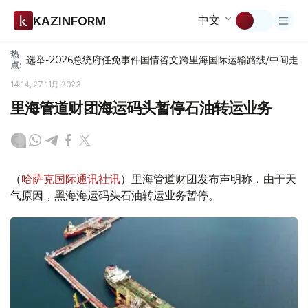
中文
KAZINFORM
热
选举-2026
总统府
任免
事件
国情咨文
跨里海国际运输路线/中间走
点:
14:14, 27 11月 2023
里海管道财团海运码头暂停石油转运业务
（
哈萨克国际通讯社讯
）里海管道财团发布声明称，由于天
气原因，黑海海运码头石油转运业务暂停。