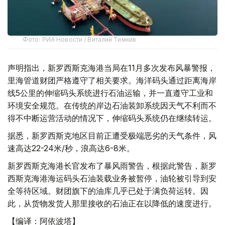
Фото: РИА Новости / Виталий Тимкив
声明指出，新罗西斯克海港当局在11月多次发布风暴警报，
里海管道财团严格遵守了相关要求。海洋码头通过距离海岸
线5公里的伸缩码头系统进行石油运输，并一直遵守工业和
环境安全规范。在传统的岸边石油装卸系统因天气不利而不
得不中断运营活动的情况下，伸缩码头系统仍在继续转运。
据悉，新罗西斯克地区目前正遭受极端恶劣的天气条件，风
速高达22-24米/秒，浪高达6-8米。
新罗西斯克海港长官发布了暴风雨警告，根据此警告，新罗
西斯克海港海运码头石油装载业务被暂停，油轮被引导到安
全等待区域。财团旗下的油库几乎已处于满负荷运转。因
此，从货物发货人那里接收的石油正在以降低的速度进行。
【编译：阿依波塔】