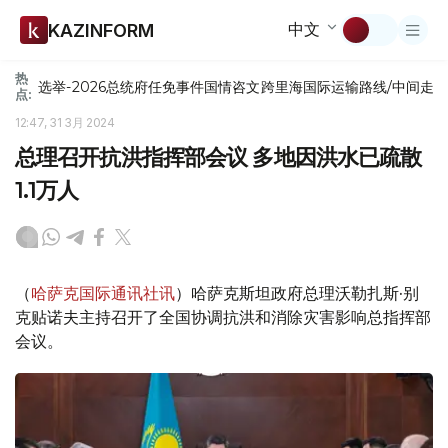
中文
KAZINFORM
热
选举-2026
总统府
任免
事件
国情咨文
跨里海国际运输路线/中间走
点:
12:47, 31 3月 2024
总理召开抗洪指挥部会议 多地因洪水已疏散
1.1万人
（
哈萨克国际通讯社讯
）哈萨克斯坦政府总理沃勒扎斯·别
克贴诺夫主持召开了全国协调抗洪和消除灾害影响总指挥部
会议。