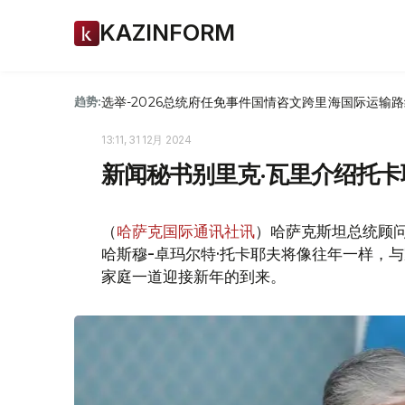
KAZINFORM
选举-2026
总统府
任免
事件
国情咨文
跨里海国际运输路
趋势:
13:11, 31 12月 2024
新闻秘书别里克·瓦里介绍托
（
哈萨克国际通讯社讯
）哈萨克斯坦总统顾
哈斯穆-卓玛尔特·托卡耶夫将像往年一样，
家庭一道迎接新年的到来。