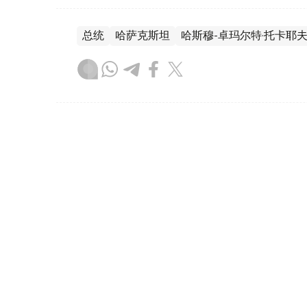
总统
哈萨克斯坦
哈斯穆-卓玛尔特·托卡耶
叶尔兰 马赞
编译
17:13, 05 8月 2026
总统接见巴伊铁列克国有控股
（
哈萨克国际通讯社讯
）据总统府新闻局消息
巴伊铁列克国有控股公司董事会主席鲁斯塔姆