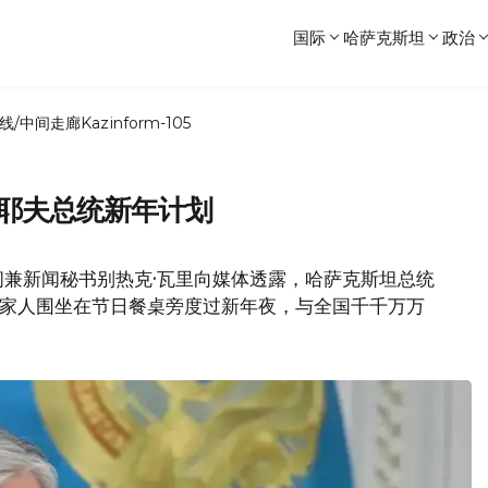
国际
哈萨克斯坦
政治
线/中间走廊
Kazinform-105
卡耶夫总统新年计划
问兼新闻秘书别热克·瓦里向媒体透露，哈萨克斯坦总统
与家人围坐在节日餐桌旁度过新年夜，与全国千千万万