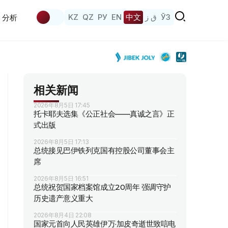
KZ
QZ
РУ
EN
中文
ق ز
ЎЗ
分析
相关新闻
2026年8月5日 17:45
托卡耶夫选集《公正社会——真诚之言》正
式出版
2026年8月5日 17:13
总统接见巴伊铁列克国有控股公司董事会主
席
2026年8月5日 16:51
总统祝贺国家档案馆成立20周年 强调守护
历史遗产意义重大
2026年8月4日 22:08
国家元首向人民英雄伊万·加皮奇逝世致唁电