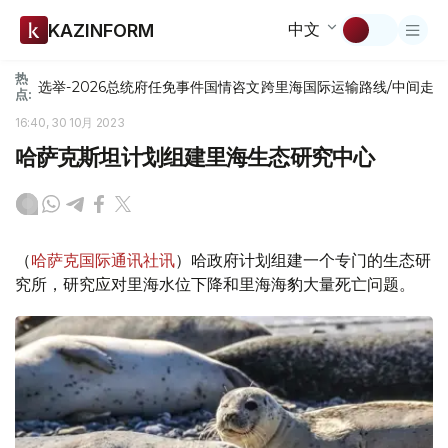
中文
KAZINFORM
热
选举-2026
总统府
任免
事件
国情咨文
跨里海国际运输路线/中间走
点:
16:40, 30 10月 2023
哈萨克斯坦计划组建里海生态研究中心
（
哈萨克国际通讯社讯
）哈政府计划组建一个专门的生态研
究所，研究应对里海水位下降和里海海豹大量死亡问题。