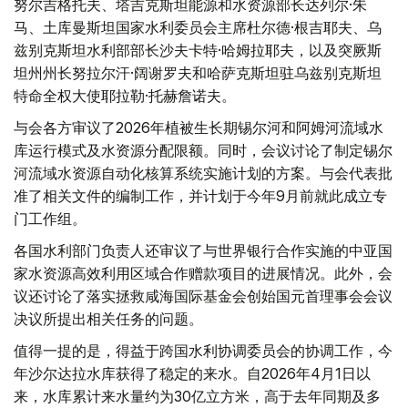
努尔吉格托夫、塔吉克斯坦能源和水资源部长达列尔·朱
马、土库曼斯坦国家水利委员会主席杜尔德·根吉耶夫、乌
兹别克斯坦水利部部长沙夫卡特·哈姆拉耶夫，以及突厥斯
坦州州长努拉尔汗·阔谢罗夫和哈萨克斯坦驻乌兹别克斯坦
特命全权大使耶拉勒·托赫詹诺夫。
与会各方审议了2026年植被生长期锡尔河和阿姆河流域水
库运行模式及水资源分配限额。同时，会议讨论了制定锡尔
河流域水资源自动化核算系统实施计划的方案。与会代表批
准了相关文件的编制工作，并计划于今年9月前就此成立专
门工作组。
各国水利部门负责人还审议了与世界银行合作实施的中亚国
家水资源高效利用区域合作赠款项目的进展情况。此外，会
议还讨论了落实拯救咸海国际基金会创始国元首理事会会议
决议所提出相关任务的问题。
值得一提的是，得益于跨国水利协调委员会的协调工作，今
年沙尔达拉水库获得了稳定的来水。自2026年4月1日以
来，水库累计来水量约为30亿立方米，高于去年同期及多