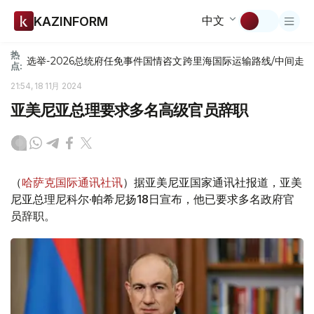
中文
KAZINFORM
热
选举-2026
总统府
任免
事件
国情咨文
跨里海国际运输路线/中间走
点:
21:54, 18 11月 2024
亚美尼亚总理要求多名高级官员辞职
（
哈萨克国际通讯社讯
）据亚美尼亚国家通讯社报道，亚美
尼亚总理尼科尔·帕希尼扬18日宣布，他已要求多名政府官
员辞职。