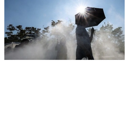
Фото: Yonhap
据韩国疾病管理厅（疾管厅）6日通报，前一日共有208人
因中暑、热衰竭等高温疾病前往急诊就诊，其中1人死亡。
高温疾病患者已连续三天超过200人，高温相关死亡病例也
已连续五天出现。
由此，自疾管厅于5月15日启动高温疾病监测预警体系以
来，截至前一日，全国累计报告高温疾病患者达2665人，