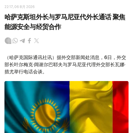
22:17, 06 8月 2026
哈萨克斯坦外长与罗马尼亚代外长通话 聚焦
能源安全与经贸合作
（哈萨克国际通讯社讯）据外交部新闻处消息，6日，外交
部长叶尔梅克·阔谢尔巴耶夫与罗马尼亚代理外交部长瓦娜·
措尤举行电话会谈。