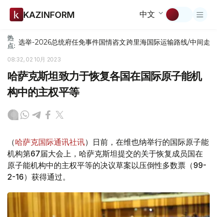
中文
KAZINFORM
热
选举-2026
总统府
任免
事件
国情咨文
跨里海国际运输路线/中间走
点:
08:32, 02 10月 2023
哈萨克斯坦致力于恢复各国在国际原子能机
构中的主权平等
（
哈萨克国际通讯社讯
）日前，在维也纳举行的国际原子能
机构第67届大会上，哈萨克斯坦提交的关于恢复成员国在
原子能机构中的主权平等的决议草案以压倒性多数票（99-
2-16）获得通过。