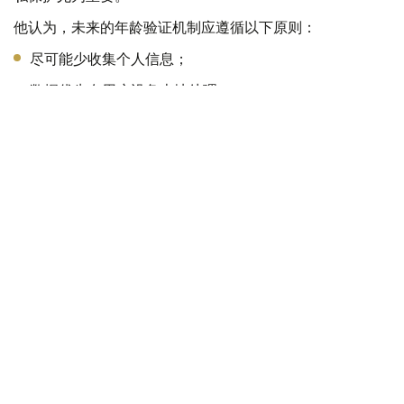
他认为，未来的年龄验证机制应遵循以下原则：
尽可能少收集个人信息；
数据优先在用户设备本地处理；
不得长期存储相关数据；
禁止将数据用于广告等商业用途；
建立完善的信息泄露防护机制。
不只是“禁止”，更需要共同参与
总体来看，限制未成年人使用社交媒体并非简单地设定一个
年龄门槛就能够解决所有问题。
从全球经验来看，真正有效的儿童网络保护机制，需要法律
法规、互联网平台责任、家庭教育以及数字素养培养等多方
面共同发挥作用。
对于哈萨克斯坦而言，16岁以下限制使用社交媒体的讨论，