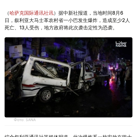
（
哈萨克国际通讯社讯
）据中新社报道，当地时间8月6
日，叙利亚大马士革农村省一小巴发生爆炸，造成至少2人
死亡、13人受伤，地方政府将此次袭击定性为恐袭。
Фото: SANA
综合叙利亚通讯社等媒体报道，此次爆炸系一枚安放在巴士