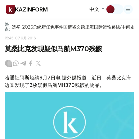
中文
KAZINFORM
热
选举-2026
总统府
任免
事件
国情咨文
跨里海国际运输路线/中间走
点:
15:45, 07 9月 2016
莫桑比克发现疑似马航M370残骸
哈通社阿斯塔纳9月7日电 据外媒报道，近日，莫桑比克海
边又发现了3枚疑似马航MH370残骸的物品。