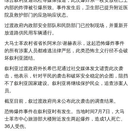
内部的炸弹被引爆所致。事件发生后，卫生部已提升附近医
院及救护部门的应急响应状态。
过渡政府内政部安全部队和民防部门已控制现场，并重新开
放道路供民用车辆通行。
大马士革农村省省长阿米尔·谢赫表示，这起恐怖爆炸事件
的所有涉案人员都难逃法律严惩，此类恐怖主义行径不会破
坏叙利亚团结。
叙利亚过渡政府外长希巴尼通过社交媒体发文谴责此次袭
击，他表示，针对平民的袭击和破坏安全稳定的企图，阻挡
不了叙利亚国家建设。叙利亚将继续保护民众，追查涉案人
员。
截至目前，叙过渡政府尚未公布此次袭击的调查结果。
恐怖爆炸事件在叙利亚时有发生。当地时间7月7日，大马
士革市中心旅游部大楼附近发生两起爆炸，造成1人死亡、
36人受伤。