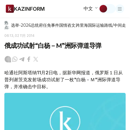
中文
KAZINFORM
热
选举-2026
总统府
任免
事件
国情咨文
跨里海国际运输路线/中间走
点:
06:13, 02 11月 2014
俄成功试射“白杨－M”洲际弹道导弹
哈通社阿斯塔纳11月2日电，据新华网报道，俄罗斯１日从
普列谢茨克发射场成功试射了一枚"白杨－Ｍ"洲际弹道导
弹，并准确击中目标。