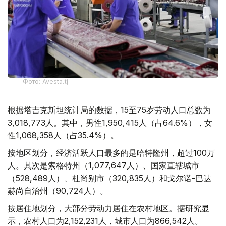
Фото: Avesta.tj
根据塔吉克斯坦统计局的数据，15至75岁劳动人口总数为
3,018,773人。其中，男性1,950,415人（占64.6%），女
性1,068,358人（占35.4%）。
按地区划分，经济活跃人口最多的是哈特隆州，超过100万
人。其次是索格特州（1,077,647人）、国家直辖城市
（528,489人）、杜尚别市（320,835人）和戈尔诺-巴达
赫尚自治州（90,724人）。
按居住地划分，大部分劳动力居住在农村地区。据研究显
示，农村人口为2,152,231人，城市人口为866,542人。