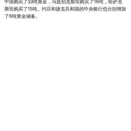
中国购买了33吨黄金，乌兹别克斯坦购买了16吨，哈萨克
斯坦购买了15吨。约旦和捷克共和国的中央银行也分别增加
了6吨黄金储备。
全球各国央行在第二季度共购买了约289吨黄金，比2025年
同期增长了62%。去年同期，黄金购买量约为178吨。
世界黄金协会称，黄金需求的增长受到地缘政治不确定性、
本季度贵金属价格下跌，以及各国寻求国际储备多元化等因
素的影响。
根据该协会进行的一项调查，89%的央行行长预计未来一
年全球黄金储备量将会增加。45%的受访者表示，他们的
国家计划增加黄金储备。
黄金储备
哈萨克斯坦
经济
央行
金融
木合塔尔 哈力木拉
编译