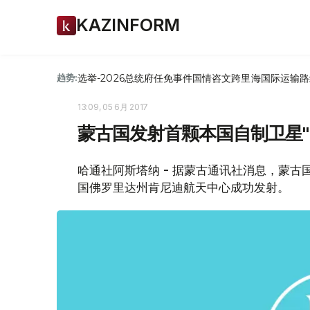
KAZINFORM
选举-2026
总统府
任免
事件
国情咨文
跨里海国际运输路
趋势:
13:09, 05 6月 2017
蒙古国发射首颗本国自制卫星"MA
哈通社阿斯塔纳 - 据蒙古通讯社消息，蒙古国
国佛罗里达州肯尼迪航天中心成功发射。