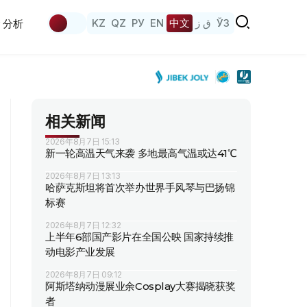
KZ
QZ
РУ
EN
中文
ق ز
ЎЗ
分析
相关新闻
2026年8月7日 15:13
新一轮高温天气来袭 多地最高气温或达41℃
2026年8月7日 13:13
哈萨克斯坦将首次举办世界手风琴与巴扬锦
标赛
2026年8月7日 12:32
上半年6部国产影片在全国公映 国家持续推
动电影产业发展
2026年8月7日 09:12
阿斯塔纳动漫展业余Cosplay大赛揭晓获奖
者