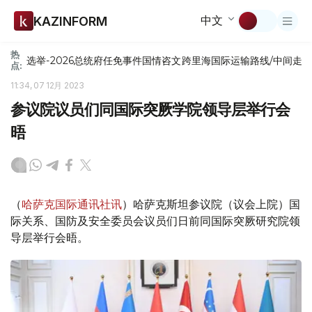
中文
KAZINFORM
热
选举-2026
总统府
任免
事件
国情咨文
跨里海国际运输路线/中间走
点:
11:34, 07 12月 2023
参议院议员们同国际突厥学院领导层举行会
晤
（
哈萨克国际通讯社讯
）哈萨克斯坦参议院（议会上院）国
际关系、国防及安全委员会议员们日前同国际突厥研究院领
导层举行会晤。