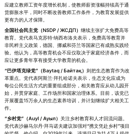
应建立教师工资年度增长机制，使教师薪资涨幅持续高于通
货膨胀水平，同时不断改善教师工作条件，为教育发展提供
更有力的人才保障。
全国社会民主党（NSDP / ЖСДП）
继续主张扩大免费高等
教育。党代表马克苏特·纳西布洛夫表示，免费高等教育并
非民粹主义政策，德国、挪威和芬兰等国家已有成熟实践经
验。他认为，高等教育机会不应仅取决于家庭经济条件，而
应让更多青年享有接受大学教育的机会。
“巴伊塔克绿党”（Baytaq / Байтақ）
则把生态教育作为改
革重点。党代表阿斯兰·拜扎哈诺夫表示，生态文化应成为
每位公民生活方式的重要组成部分，相关教育应从幼儿园开
始，并贯穿家庭、工作场所和国家治理体系。目前，该党已
开展覆盖15万余人的生态素养培训，并计划继续扩大相关工
作。
“乡村党”（Auyl / Ауыл）
关注乡村教育和人才回流问题。
党代表沙赫马尔丹·拜马诺夫建议加强对“携文凭赴乡村”项目
的监督。他介绍，自2019年以来，该项目已为11.4万人提供