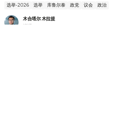
选举-2026
选举
库鲁尔泰
政党
议会
政治
木合塔尔 木拉提
编译
20:18, 05 8月 2026
哈萨克斯坦副外长会见独联体第一副秘书长
（
哈萨克国际通讯社讯
）据外交部消息，哈萨克斯坦外交部
副部长阿勒别克·库安特洛夫5日会见独联体第一副秘书长伊
戈尔·彼得里申科。