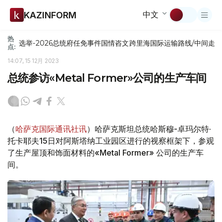
中文
KAZINFORM
热
选举-2026
总统府
任免
事件
国情咨文
跨里海国际运输路线/中间走
点:
14:07, 15 12月 2023
总统参访«Metal Former»公司的生产车间
（
哈萨克国际通讯社讯
）哈萨克斯坦总统哈斯穆-卓玛尔特·
托卡耶夫15日对阿斯塔纳工业园区进行的视察框架下，参观
了生产屋顶和饰面材料的«Metal Former» 公司的生产车
间。