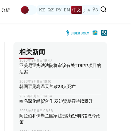
KZ
QZ
РУ
EN
中文
ق ز
ЎЗ
分析
相关新闻
2026年8月6日 19:47
亚美尼亚宪法法院将审议有关TRIPP项目的
法案
2026年8月6日 16:10
韩国罕见高温天气致23人死亡
2026年8月6日 14:54
哈乌深化经贸合作 双边贸易额持续攀升
2026年8月6日 08:58
阿拉伯和伊斯兰国家谴责以色列耶路撒冷政
策