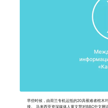
早些时候，由荷兰专机运抵的20具罹难者棺木
接。 马来西亚资深媒体人黄文慧对BBC中文