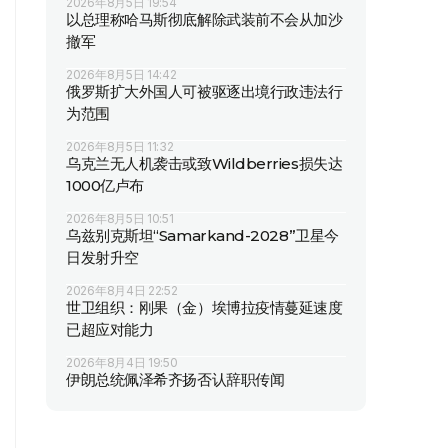
2026年8月5日 19:54
以总理称哈马斯彻底解除武装前不会从加沙
撤军
2026年8月5日 14:42
俄罗斯扩大外国人可被驱逐出境行政违法行
为范围
2026年8月5日 11:32
乌克兰无人机袭击或致Wildberries损失达
1000亿卢布
2026年8月5日 10:51
乌兹别克斯坦“Samarkand-2028”卫星今
日发射升空
2026年8月4日 22:52
世卫组织：刚果（金）埃博拉疫情蔓延速度
已超应对能力
2026年8月4日 19:50
伊朗总统佩泽希齐扬否认辞职传闻