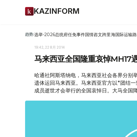
KAZINFORM
选举-2026
总统府
任免
事件
国情咨文
跨里海国际运输路
趋势:
19:42, 22 8月 2014
马来西亚全国隆重哀悼MH17
哈通社阿斯塔纳电，马来西亚社会各界分别举
遗体运回马来西亚。马来西亚官方以"团结一
成员逝世才会举行的全国哀悼日。大马全国