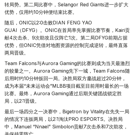
转局势。第二局比赛中，Selangor Red Giants进一步扩大
优势，仅用约10分钟便结束比赛。
随后，ONIC以2:0击败DIAN FENG YAO
GUAI（DFYG）。ONIC在首局率先掌握比赛节奏，Kairi贡
献4次击杀、9次助攻且仅阵亡1次。第二局DFYG前期占据
优势，但ONIC凭借对地图资源的控制完成逆转，最终直落
两局晋级。
Team Falcons与Aurora Gaming的比赛则成为当天最激烈
的较量之一。Aurora Gaming先下一城，Team Falcons随
后用时约10分钟扳回一局。决胜局双方鏖战超过20分钟，
成为本届“未来运动会”MLBB项目截至目前用时最长的一场
比赛。最终，Aurora Gaming通过后期关键团战锁定胜
局，以2:1晋级。
最后一场四分之一决赛中，Bigetron by Vitality在先失一局
的情况下连扳两局，以2:1淘汰PRO ESPORTS。决胜局
中，Manuel “Nnael” Simbolon贡献7次击杀和7次助攻，
并保持零阵亡。