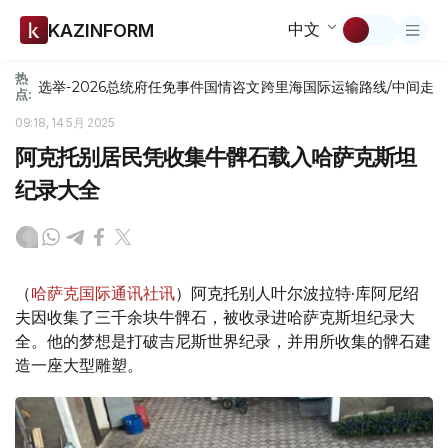
中文
KAZINFORM
热
选举-2026
总统府
任免
事件
国情咨文
跨里海国际运输路线/中间走
点:
09:18, 14 5月 2025
阿克托别居民凭收集牛髀石载入哈萨克斯坦
纪录大全
（
哈萨克国际通讯社讯
）阿克托别人叶尔波拉特·库阿尼绍
夫因收集了三千余块牛髀石，被收录进哈萨克斯坦纪录大
全。他的梦想是打破吉尼斯世界纪录，并用所收集的髀石建
造一座大型雕塑。