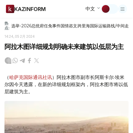
中文
KAZINFORM
热
选举-2026
总统府
任免
事件
国情咨文
跨里海国际运输路线/中间走
点:
14:24, 05 2月 2024
阿拉木图详细规划明确未来建筑以低层为主
（
哈萨克国际通讯社讯
）阿拉木图市副市长阿斯卡尔·埃米
尔因今天透露，在新的详细规划框架内，阿拉木图市将以低
层建筑为主。