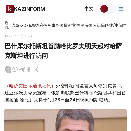
中文
KAZINFORM
热
选举-2026
总统府
任免
事件
国情咨文
跨里海国际运输路线/中间走
点:
15:22, 22 1月 2024
巴什库尔托斯坦首脑哈比罗夫明天起对哈萨
克斯坦进行访问
（
哈萨克国际通讯社讯
）外交部新闻发言人阿依别克·斯马
迪亚尔沃夫今天宣布，俄罗斯联邦巴什科尔托斯坦共和国首
脑拉迪·哈比罗夫将于1月23日至24日访问阿斯塔纳。