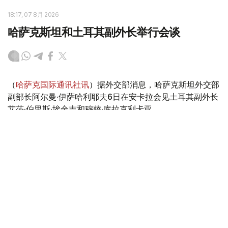
18:17, 07 8月 2026
哈萨克斯坦和土耳其副外长举行会谈
（
哈萨克国际通讯社讯
）据外交部消息，哈萨克斯坦外交部
副部长阿尔曼·伊萨哈利耶夫6日在安卡拉会见土耳其副外长
艾莎·伯里斯·埃金吉和穆萨·库拉克利卡亚。