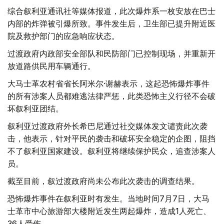
综合叙利亚通讯社等媒体报道，此次爆炸系一枚安放在巴士
内部的炸弹被引爆所致。事件发生后，卫生部已提升附近医
院及救护部门的应急响应状态。
过渡政府内政部安全部队和民防部门已控制现场，并重新开
放道路供民用车辆通行。
大马士革农村省省长阿米尔·谢赫表示，这起恐怖爆炸事件
的所有涉案人员都难逃法律严惩，此类恐怖主义行径不会破
坏叙利亚团结。
叙利亚过渡政府外长希巴尼通过社交媒体发文谴责此次袭
击，他表示，针对平民的袭击和破坏安全稳定的企图，阻挡
不了叙利亚国家建设。叙利亚将继续保护民众，追查涉案人
员。
截至目前，叙过渡政府尚未公布此次袭击的调查结果。
恐怖爆炸事件在叙利亚时有发生。当地时间7月7日，大马
士革市中心旅游部大楼附近发生两起爆炸，造成1人死亡、
36人受伤。