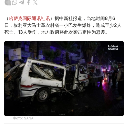
（
哈萨克国际通讯社讯
）据中新社报道，当地时间8月6
日，叙利亚大马士革农村省一小巴发生爆炸，造成至少2人
死亡、13人受伤，地方政府将此次袭击定性为恐袭。
Фото: SANA