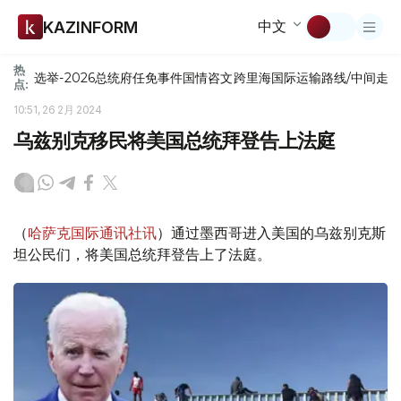
中文
KAZINFORM
热
选举-2026
总统府
任免
事件
国情咨文
跨里海国际运输路线/中间走
点:
10:51, 26 2月 2024
乌兹别克移民将美国总统拜登告上法庭
（
哈萨克国际通讯社讯
）通过墨西哥进入美国的乌兹别克斯
坦公民们，将美国总统拜登告上了法庭。