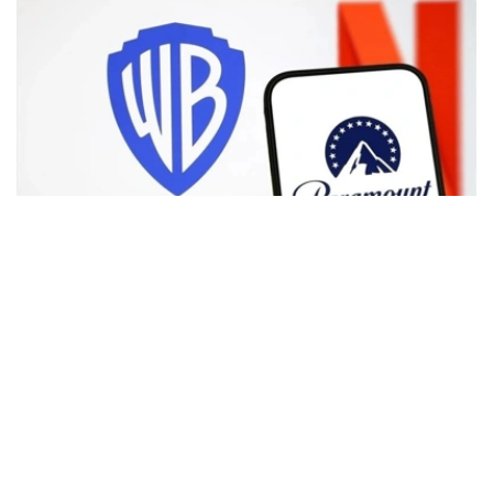
Фото: Аnadolu
根据路透社报道，英国政府表示，在派拉蒙强化了对节目编
排和新闻供给的保证后，政府将不对该交易进行干预。
此前，尽管该交易已获美国和中国等多地监管机构的批准，
但英国政府曾在6月份表示，倾向于对该交易进行干预，并
可能对其发起公共利益调查。
政府指出，派拉蒙天舞首席执行官埃里森（David Ellison）