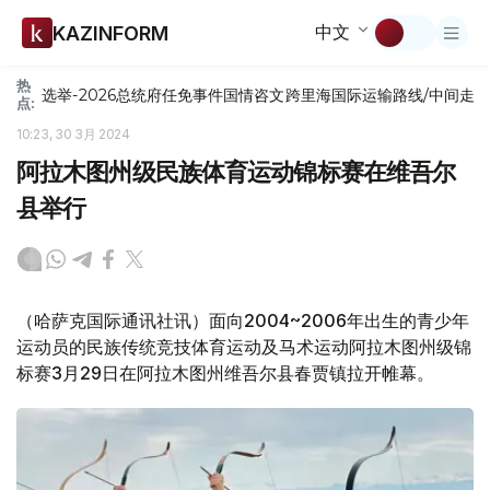
中文
KAZINFORM
热
选举-2026
总统府
任免
事件
国情咨文
跨里海国际运输路线/中间走
点:
10:23, 30 3月 2024
阿拉木图州级民族体育运动锦标赛在维吾尔
县举行
（哈萨克国际通讯社讯）面向2004~2006年出生的青少年
运动员的民族传统竞技体育运动及马术运动阿拉木图州级锦
标赛3月29日在阿拉木图州维吾尔县春贾镇拉开帷幕。