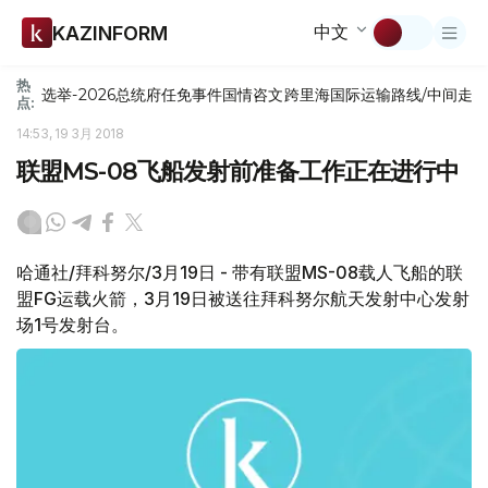
中文
KAZINFORM
热
选举-2026
总统府
任免
事件
国情咨文
跨里海国际运输路线/中间走
点:
14:53, 19 3月 2018
联盟MS-08飞船发射前准备工作正在进行中
哈通社/拜科努尔/3月19日 - 带有联盟MS-08载人飞船的联
盟FG运载火箭，3月19日被送往拜科努尔航天发射中心发射
场1号发射台。