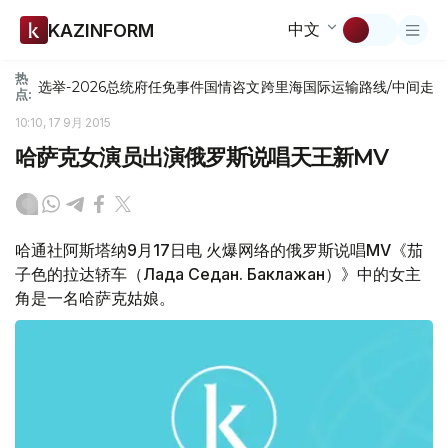
中文
KAZINFORM
热
选举-2026
总统府
任免
事件
国情咨文
跨里海国际运输路线/中间走
点:
10:10, 17 9月 2015
哈萨克女演员出演俄罗斯说唱天王新MV
哈通社阿斯塔纳9月17日电 火爆网络的俄罗斯说唱MV《茄
子色的拉达轿车（Лада Седан. Баклажан）》中的女主
角是一名哈萨克姑娘。