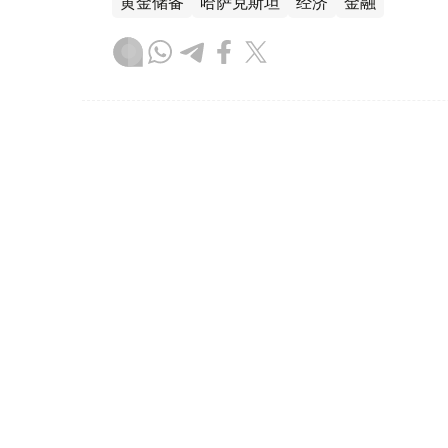
黄金储备
哈萨克斯坦
经济
金融
木合塔尔 哈力木拉
编译
08:31, 31 7月 2026
哈萨克斯坦是全球五大黄金购
（哈萨克国际通讯社讯）根据世界黄金协会（Worl
坦成为2026年第二季度全球央行黄金购买