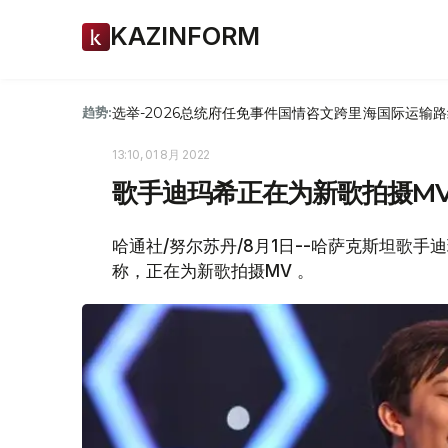
KAZINFORM
选举-2026
总统府
任免
事件
国情咨文
跨里海国际运输路
趋势:
13:10, 01 8月 2022
歌手迪玛希正在为新歌拍摄M
哈通社/努尔苏丹/8月1日--哈萨克斯坦歌手迪
称，正在为新歌拍摄MV 。