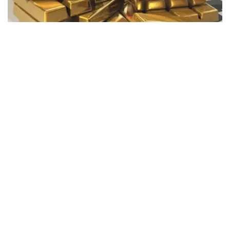
Фото: Pixabay
据哈萨克斯坦国家银行公布的数据，目前1克黄金价格为
61889.33坚戈。
相比一周前的61925.12坚戈，每克下跌35.79坚戈。
世界黄金协会数据显示，2026年上半年国际黄金市场波动
明显。今年1月，国际金价曾12次刷新历史纪录，最高升至
每金衡盎司5405美元；但到6月，金价一度回落至每金衡盎
司4002美元。
世界黄金协会表示，下半年黄金价格走势将主要受到地缘政
治局势、利率变化以及投资者市场情绪等因素影响。
在当前市场环境保持不变的情况下，预计到今年年底，国际