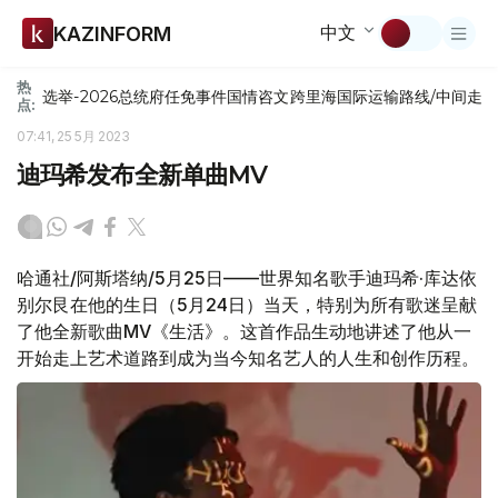
中文
KAZINFORM
热
选举-2026
总统府
任免
事件
国情咨文
跨里海国际运输路线/中间走
点:
07:41, 25 5月 2023
迪玛希发布全新单曲MV
哈通社/阿斯塔纳/5月25日——世界知名歌手迪玛希·库达依
别尔艮在他的生日（5月24日）当天，特别为所有歌迷呈献
了他全新歌曲MV《生活》。这首作品生动地讲述了他从一
开始走上艺术道路到成为当今知名艺人的人生和创作历程。