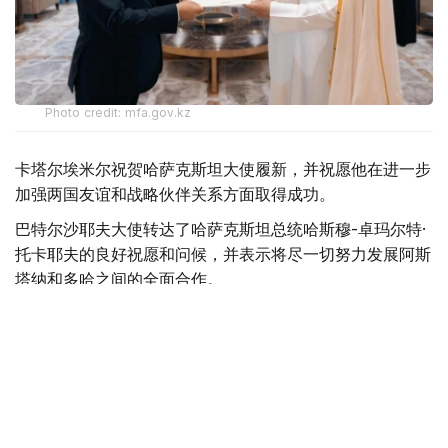
Photo credit: mfa.gov.kz
卡塔尔埃米尔祝贺哈萨克斯坦大使履新，并祝愿他在进一步
加强两国友谊和战略伙伴关系方面取得成功。
巴特尔沙耶夫大使转达了哈萨克斯坦总统哈斯穆-卓玛尔特·
托卡耶夫的良好祝愿和问候，并表示将尽一切努力发展阿斯
塔纳和多哈之间的全面合作。
最后，双方强调了进一步发展已建立的战略伙伴关系的重要
性，并同意进一步加强在各个领域的互利合作。