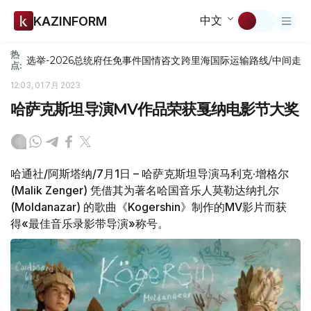
中文
KAZINFORM
热
选举-2026
总统府
任免
事件
国情咨文
跨里海国际运输路线/中间走
点:
12:03, 01 7月 2023
哈萨克斯坦导演MV作品荣获戛纳电影节大奖
哈通社/阿斯塔纳/7月1日 – 哈萨克斯坦导演马利克·增格尔
(Malik Zenger) 凭借其为著名哈国音乐人莫勒达纳扎尔
(Moldanazar) 的歌曲《Kogershin》制作的MV影片而获
得«最佳音乐录影带导演»称号。