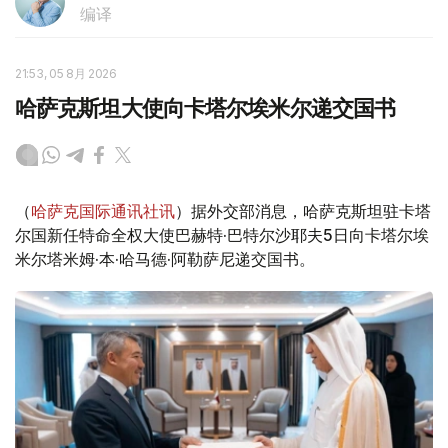
编译
21:53, 05 8月 2026
哈萨克斯坦大使向卡塔尔埃米尔递交国书
（
哈萨克国际通讯社讯
）据外交部消息，哈萨克斯坦驻卡塔
尔国新任特命全权大使巴赫特·巴特尔沙耶夫5日向卡塔尔埃
米尔塔米姆·本·哈马德·阿勒萨尼递交国书。