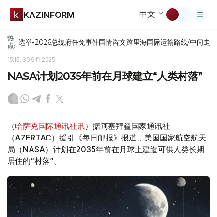
中文
KAZINFORM
热
选举-2026
总统府
任免
事件
国情咨文
跨里海国际运输路线/中间走
点:
15:15, 30 9月 2025
NASA计划2035年前在月球建立“人类村落”
（
哈萨克国际通讯社讯
）据阿塞拜疆国家通讯社
（AZERTAC）援引《每日邮报》报道，美国国家航空航天
局（NASA）计划在2035年前在月球上建造可供人类长期
居住的“村落”。