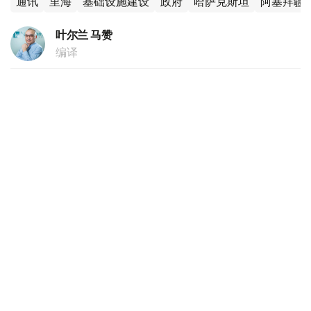
通讯
里海
基础设施建设
政府
哈萨克斯坦
阿塞拜疆
叶尔兰 马赞
编译
16:55, 04 8月 2026
阿尔曼·沙卡利耶夫：哈萨克斯坦将成为陆地
上的新加坡
（
哈萨克国际通讯社讯
）哈萨克斯坦贸易和一体化部部长阿
尔曼·沙卡利耶夫4日在政府会议结束后召开的新闻发布会上
表示，世界贸易格局的变化或将有助于扩大哈萨克斯坦的出
口机遇。