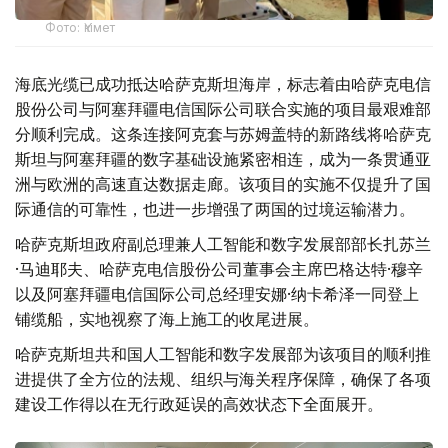
Фото: Үкімет
海底光缆已成功抵达哈萨克斯坦海岸，标志着由哈萨克电信
股份公司与阿塞拜疆电信国际公司联合实施的项目最艰难部
分顺利完成。这条连接阿克套与苏姆盖特的新路线将哈萨克
斯坦与阿塞拜疆的数字基础设施紧密相连，成为一条贯通亚
洲与欧洲的高速直达数据走廊。该项目的实施不仅提升了国
际通信的可靠性，也进一步增强了两国的过境运输潜力。
哈萨克斯坦政府副总理兼人工智能和数字发展部部长扎苏兰
·马迪耶夫、哈萨克电信股份公司董事会主席巴格达特·穆辛
以及阿塞拜疆电信国际公司总经理安娜·纳卡希泽一同登上
铺缆船，实地视察了海上施工的收尾进展。
哈萨克斯坦共和国人工智能和数字发展部为该项目的顺利推
进提供了全方位的法规、组织与海关程序保障，确保了各项
建设工作得以在无行政延误的高效状态下全面展开。