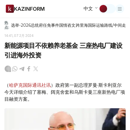
中文
KAZINFORM
热
选举-2026
总统府
任免
事件
国情咨文
跨里海国际运输路线/中间走
点:
14:41, 07 2月 2024
新能源项目不依赖养老基金 三座热电厂建设
引进海外投资
（
哈萨克国际通讯社讯
）政府第一副总理罗曼·斯卡利亚尔
今天详细介绍了塞梅、阔克舍套和乌斯卡曼三座新热电厂项
目融资方案。