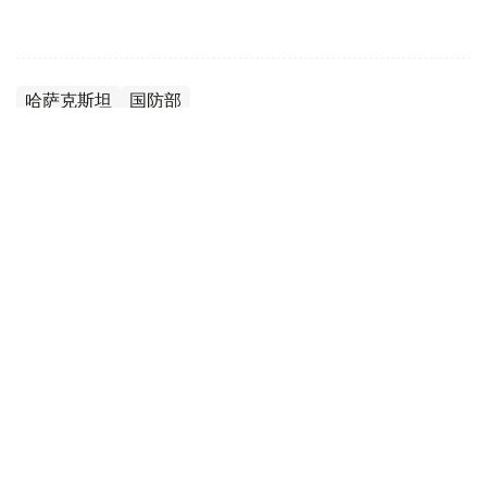
哈萨克斯坦
国防部
达娜 努尔巴克提
编译
12:35, 08 8月 2026
2036年前构建生物技术创新体系 哈萨克斯坦
发布发展战略草案
（哈萨克国际通讯社讯）哈萨克斯坦计划到2036年建立覆
盖科研创新、成果转化、产业应用全过程的生物技术发展体
系，推动科研成果加快走向产业化和实际应用。