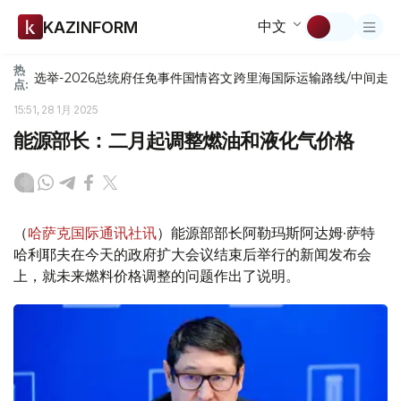
中文
KAZINFORM
热
选举-2026
总统府
任免
事件
国情咨文
跨里海国际运输路线/中间走
点:
15:51, 28 1月 2025
能源部长：二月起调整燃油和液化气价格
（
哈萨克国际通讯社讯
）能源部部长阿勒玛斯阿达姆·萨特
哈利耶夫在今天的政府扩大会议结束后举行的新闻发布会
上，就未来燃料价格调整的问题作出了说明。