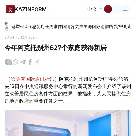
中文
KAZINFORM
热
选举-2026
总统府
任免
事件
国情咨文
跨里海国际运输路线/中间走
点:
20:54, 13 12月 2024
今年阿克托别州827个家庭获得新居
（
哈萨克国际通讯社讯
）阿克托别州州长阿斯哈特·沙哈洛
夫13日在中央通讯服务中心举行的新闻发布会上介绍了该州
在改善居民住房条件方面的成果。他指出，为人民提供住房
是地方政府的重要任务之一。