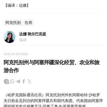
【编译：达娜】
阿克托别
住房
达娜 努尔巴克提
编译
14:25, 24 6月 2026
阿克托别州与阿塞拜疆深化经贸、农业和旅
游合作
（哈萨克国际通讯社讯）阿克托别州州长阿斯哈特·沙哈罗
夫日前会见到访的阿塞拜疆共和国代表团。代表团由阿塞拜
疆驻阿克套总领事艾汉·菲鲁丁奥卢·苏莱曼雷率领。