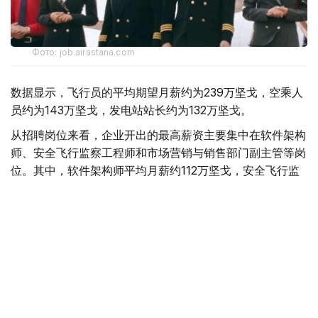
Фото: job.airastana.com
数据显示，飞行员的平均期望月薪约为239万坚戈，空乘人
员约为143万坚戈，发电站站长约为132万坚戈。
从招聘岗位来看，企业开出的最高薪资主要集中在软件架构
师、安全飞行监察工程师和市场营销与销售部门副主管等岗
位。其中，软件架构师平均月薪约112万坚戈，安全飞行监
察工程师约91万坚戈，市场营销与销售部门副主管约90万
坚戈。
与6月相比，7月平台招聘岗位数量下降3.8%，求职简历数
量则增长11.5%。劳动和社会保障部表示，这一变化符合夏
季就业市场特点，主要受高校毕业生集中进入就业市场及季
节性求职增加等因素影响。
从行业需求来看，教育领域招聘需求依然最旺，共发布2.34