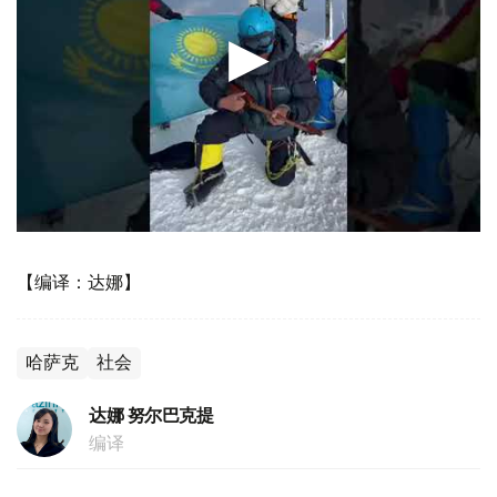
【编译：达娜】
哈萨克
社会
达娜 努尔巴克提
编译