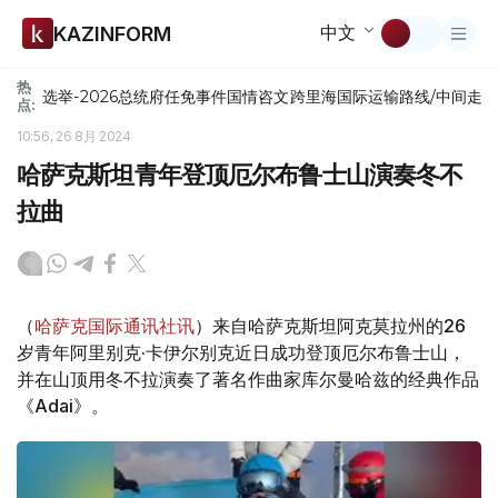
中文
KAZINFORM
热
选举-2026
总统府
任免
事件
国情咨文
跨里海国际运输路线/中间走
点:
10:56, 26 8月 2024
哈萨克斯坦青年登顶厄尔布鲁士山演奏冬不
拉曲
（
哈萨克国际通讯社讯
）来自哈萨克斯坦阿克莫拉州的26
岁青年阿里别克·卡伊尔别克近日成功登顶厄尔布鲁士山，
并在山顶用冬不拉演奏了著名作曲家库尔曼哈兹的经典作品
《Adai》。