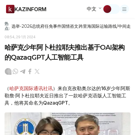
中文
KAZINFORM
热
选举-2026
总统府
任免
事件
国情咨文
跨里海国际运输路线/中间走
点:
08:54, 29 1月 2024
哈萨克少年阿卜杜拉耶夫推出基于OAI架构
的QazaqGPT人工智能工具
（
哈萨克国际通讯社讯
）来自克孜勒奥尔达的16岁少年阿斯
勒詹·阿卜杜拉耶夫近日推出了一款哈萨克语版人工智能工
具，他将其命名为QazaqGPT。