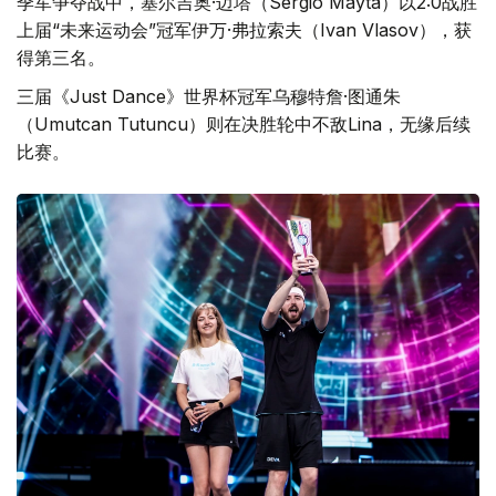
季军争夺战中，塞尔吉奥·迈塔（Sergio Mayta）以2:0战胜
上届“未来运动会”冠军伊万·弗拉索夫（Ivan Vlasov），获
得第三名。
三届《Just Dance》世界杯冠军乌穆特詹·图通朱
（Umutcan Tutuncu）则在决胜轮中不敌Lina，无缘后续
比赛。