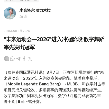
木合塔尔 哈力木拉
编译
08:03, 08 8月 2026
“未来运动会—2026”进入冲冠阶段 数字舞蹈
率先决出冠军
（哈萨克国际通讯社讯）8月7日，正在阿斯塔纳举行的“未
来运动会—2026”进入淘汰赛关键阶段。随着数字足球、
《Mobile Legends: Bang Bang》（MLBB）和数字射击等
项目完成关键轮次，多项赛事的四强及决赛阵容陆续产生。
数字舞蹈项目则率先决出冠军，数字格斗也完成赛前称重，
将于8月8日正式开赛。