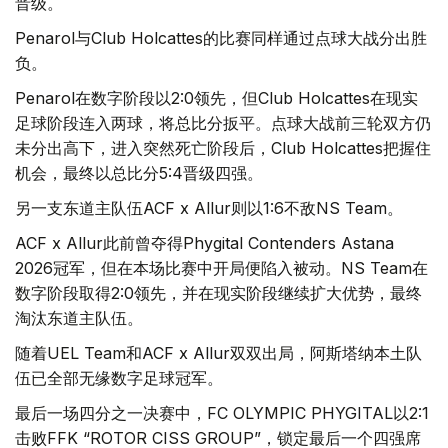
晋级。
Penarol与Club Holcattes的比赛同样通过点球大战分出胜
负。
Penarol在数字阶段以2:0领先，但Club Holcattes在现实
足球阶段连入两球，将总比分扳平。点球大战前三轮双方仍
未分出高下，进入突然死亡阶段后，Club Holcattes把握住
机会，最终以总比分5:4晋级四强。
另一支东道主队伍ACF x Allur则以1:6不敌NS Team。
ACF x Allur此前曾夺得Phygital Contenders Astana
2026冠军，但在本场比赛中开局便陷入被动。NS Team在
数字阶段取得2:0领先，并在现实阶段继续扩大优势，最终
淘汰东道主队伍。
随着UEL Team和ACF x Allur双双出局，阿斯塔纳本土队
伍已全部无缘数字足球冠军。
最后一场四分之一决赛中，FC OLYMPIC PHYGITAL以2:1
击败FFK “ROTOR CISS GROUP”，锁定最后一个四强席