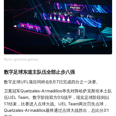
Фото: gofuture.games
数字足球东道主队伍全部止步八强
数字足球UFL项目同样在8月7日完成四分之一决赛。
卫冕冠军Quetzales-Armadillos率先对阵哈萨克斯坦本土队
伍UEL Team。数字阶段双方0:0战平，现实足球阶段则以
1:1结束，比赛进入点球大战。UEL Team两次罚失点球，
Quetzales-Armadillos最终通过点球大战胜出，总比分3:1