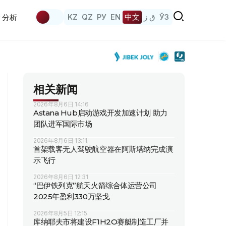
KZ
QZ
РУ
EN
中文
ق ز
ЎЗ
分析
相关新闻
2026年8月6日 14:16
Astana Hub启动游戏开发加速计划 助力
团队进军国际市场
2026年8月6日 13:11
首架载客无人驾驶航空器在阿斯塔纳完成演
示飞行
2026年8月6日 12:31
“巴伊铁列克”航天火箭综合体运营公司
2025年盈利330万坚戈
2026年8月5日 12:15
库纳耶夫市将建设F1H2O赛艇制造工厂并