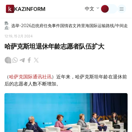
中文
KAZINFORM
热
选举-2026
总统府
任免
事件
国情咨文
跨里海国际运输路线/中间走
点:
12:19, 15 2月 2024
哈萨克斯坦退休年龄志愿者队伍扩大
（
哈萨克国际通讯社讯
）近年来，哈萨克斯坦年龄在退休前
后的志愿者人数不断增加。