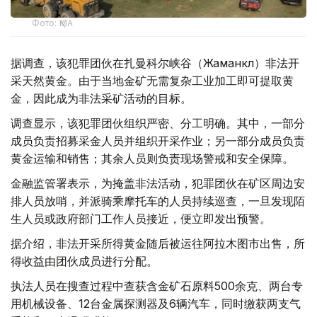
Фото: ҚМА
据调查，该犯罪团伙在扎曼科尔峡谷（Жаманкөл）非法开
采天然黄金。由于当地金矿无需复杂工业加工即可提取黄
金，因此成为非法采矿活动的目标。
调查显示，该犯罪团伙组织严密、分工明确。其中，一部分
成员负责招募采金人员并组织开采作业；另一部分成员负责
黄金运输和销售；其余人员则负责现场警戒和安全保障。
金融监管署表示，为掩盖非法活动，犯罪团伙在矿区周边安
排人员放哨，并派骑乘摩托车的人员持续巡查，一旦发现陌
生人员或政府部门工作人员接近，便立即发出预警。
据介绍，非法开采所得黄金随后被运往阿拉木图市出售，所
得收益由团伙成员进行分配。
执法人员在搜查过程中查获含金矿石原料500余克、两台专
用机械设备、12台金属探测器及6辆汽车，同时缴获两支气