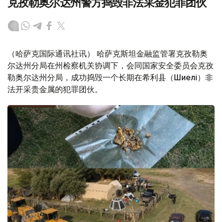
克孜勒奥尔达州警方捣毁非法采金犯罪团伙
（哈萨克国际通讯社讯） 哈萨克斯坦金融监管署克孜勒奥
尔达州分局在州检察机关协调下，会同国家安全委员会克孜
勒奥尔达州分局，成功捣毁一个长期在希利县（Шиелі）非
法开采贵金属的犯罪团伙。