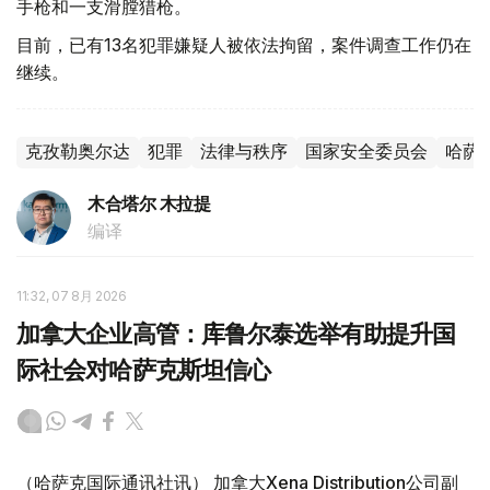
手枪和一支滑膛猎枪。
目前，已有13名犯罪嫌疑人被依法拘留，案件调查工作仍在
继续。
克孜勒奥尔达
犯罪
法律与秩序
国家安全委员会
哈萨
木合塔尔 木拉提
编译
11:32, 07 8月 2026
加拿大企业高管：库鲁尔泰选举有助提升国
际社会对哈萨克斯坦信心
（哈萨克国际通讯社讯） 加拿大Xena Distribution公司副