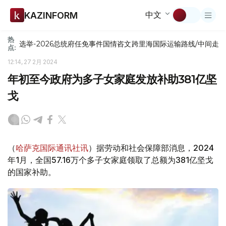
中文
KAZINFORM
热
选举-2026
总统府
任免
事件
国情咨文
跨里海国际运输路线/中间走
点:
12:14, 27 2月 2024
年初至今政府为多子女家庭发放补助381亿坚
戈
（
哈萨克国际通讯社讯
）据劳动和社会保障部消息，2024
年1月，全国57.16万个多子女家庭领取了总额为381亿坚戈
的国家补助。