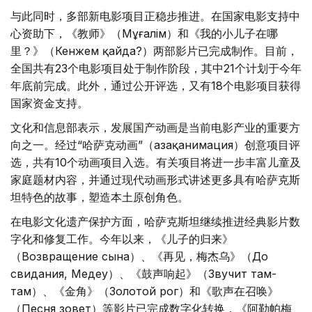
与此同时，多部新电影项目正稳步推进。在国家电影支持中
心资助下，《教师》（Мұғалім）和《我的小儿子在哪
里？》（Кенжем қайда?）两部影片已完成制作。目前，
全国共有23个电影项目处于制作阶段，其中21个计划于今年
年底前完成。此外，通过公开评选，又有18个电影项目获得
国家资金支持。
文化和信息部表示，发展国产动画是当前电影产业的重要方
向之一。经过“哈萨克动画”（Қазақанимация）创意项目评
选，共有10个动画项目入选。有关项目将进一步丰富儿童及
家庭题材内容，并通过现代动画形式讲述更多具有哈萨克斯
坦特色的故事，塑造本土原创角色。
在电影文化遗产保护方面，哈萨克斯坦继续推进经典影片数
字化和修复工作。今年以来，《儿子的归来》
（Возвращение сына）、《再见，梅杰乌》（До
свидания, Медеу）、《鼓声响起》（Звучит там-
там）、《金角》（Золотой рог）和《歌声在召唤》
（Песня зовет）等影片已完成数字化转换，《阿勒帕梅