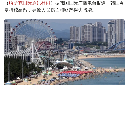
（
哈萨克国际通讯社讯
）据韩国国际广播电台报道，韩国今
夏持续高温，导致人员伤亡和财产损失骤增。
Фото: Yonhap
韩国中央灾难安全对策本部表示，受创纪录高温天气影响，
仅1日一天就报告了96例高温相关疾病病例，今年累计病例
达1889例，其中死亡14例。按地区划分，京畿道以395例