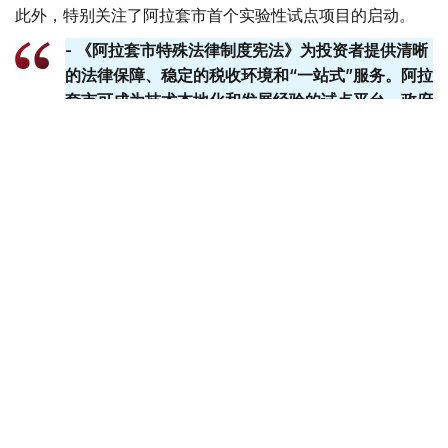
此外，特别关注了阿拉套市首个实验性试点项目的启动。
- 《阿拉套市特殊法律制度宪法》为投资者提供清晰
的法律保障、稳定的税收环境和“一站式”服务。阿拉
套​​市可成为技术本地化和发展经验的试点平台。政府
已准备好提供一切必要的支持。-总理说。
Фото: пресс-служба Правительства РК