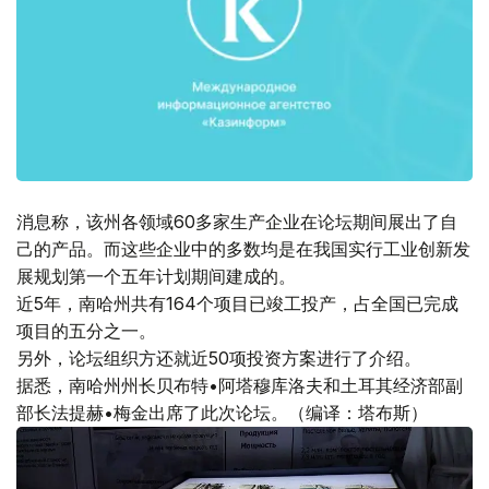
消息称，该州各领域60多家生产企业在论坛期间展出了自
己的产品。而这些企业中的多数均是在我国实行工业创新发
展规划第一个五年计划期间建成的。
近5年，南哈州共有164个项目已竣工投产，占全国已完成
项目的五分之一。
另外，论坛组织方还就近50项投资方案进行了介绍。
据悉，南哈州州长贝布特•阿塔穆库洛夫和土耳其经济部副
部长法提赫•梅金出席了此次论坛。（编译：塔布斯）