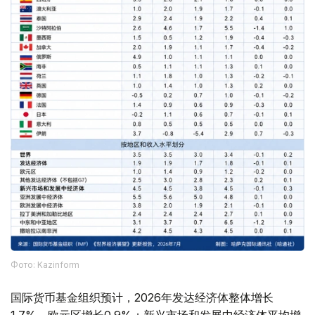
Фото: Kazinform
国际货币基金组织预计，2026年发达经济体整体增长