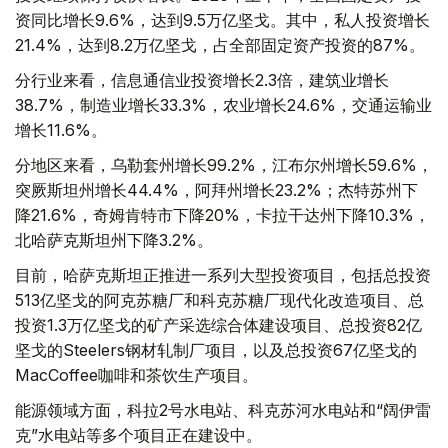
资同比增长9.6%，达到9.5万亿坚戈。其中，私人投资增长
21.4%，达到8.2万亿坚戈，占全部固定资产投资的87%。
分行业来看，信息通信业投资增长2.3倍，建筑业增长
38.7%，制造业增长33.3%，农业增长24.6%，交通运输业
增长11.6%。
分地区来看，乌勒套州增长99.2%，江布尔州增长59.6%，
突厥斯坦州增长44.4%，阿拜州增长23.2%；杰特苏州下
降21.6%，奇姆肯特市下降20%，卡拉干达州下降10.3%，
北哈萨克斯坦州下降3.2%。
目前，哈萨克斯坦正推进一系列大型投资项目，包括总投资
513亿坚戈的阿克苏糖厂和科克苏糖厂现代化改造项目、总
投资1.3万亿坚戈的矿产采选综合体建设项目、总投资82亿
坚戈的Steelers钢材轧制厂项目，以及总投资67亿坚戈的
MacCoffee咖啡和茶饮生产项目。
能源领域方面，科拉2号水电站、科克苏河水电站和“阔伊雷
克”水电站等多个项目正在建设中。