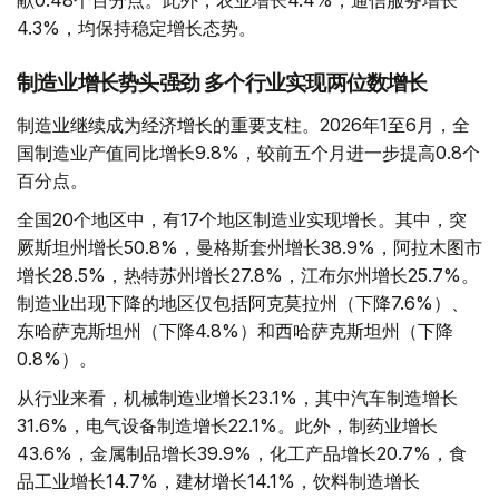
4.3%，均保持稳定增长态势。
制造业增长势头强劲 多个行业实现两位数增长
制造业继续成为经济增长的重要支柱。2026年1至6月，全
国制造业产值同比增长9.8%，较前五个月进一步提高0.8个
百分点。
全国20个地区中，有17个地区制造业实现增长。其中，突
厥斯坦州增长50.8%，曼格斯套州增长38.9%，阿拉木图市
增长28.5%，热特苏州增长27.8%，江布尔州增长25.7%。
制造业出现下降的地区仅包括阿克莫拉州（下降7.6%）、
东哈萨克斯坦州（下降4.8%）和西哈萨克斯坦州（下降
0.8%）。
从行业来看，机械制造业增长23.1%，其中汽车制造增长
31.6%，电气设备制造增长22.1%。此外，制药业增长
43.6%，金属制品增长39.9%，化工产品增长20.7%，食
品工业增长14.7%，建材增长14.1%，饮料制造增长