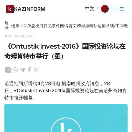
中文
KAZINFORM
热
选举-2026
总统府
任免
事件
国情咨文
跨里海国际运输路线/中间走
点:
16:01, 28 4月 2016
《Ontustik Invest-2016》国际投资论坛在
奇姆肯特市举行（图）
哈通社阿斯塔纳4月28日电 据南哈州政府消息，28
日，«Ontustik Invest-2016»国际投资论坛在南哈州奇姆肯
特市拉开帷幕。