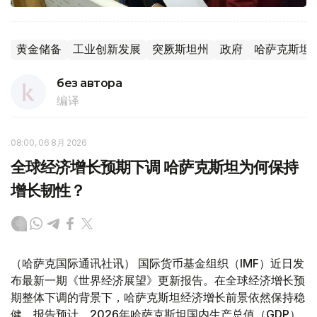
黄金储备
工业创新发展
突厥斯坦州
政府
哈萨克斯坦
без автора
编译
08:00, 06 8月 2026
全球经济增长预期下调 哈萨克斯坦为何保持
增长韧性？
（哈萨克国际通讯社讯） 国际货币基金组织（IMF）近日发
布最新一期《世界经济展望》更新报告。在全球经济增长预
期整体下调的背景下，哈萨克斯坦经济增长前景依然保持稳
健。报告预计，2026年哈萨克斯坦国内生产总值（GDP）