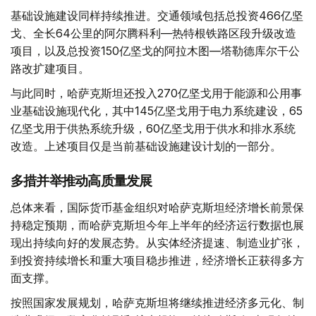
基础设施建设同样持续推进。交通领域包括总投资466亿坚
戈、全长64公里的阿尔腾科利—热特根铁路区段升级改造
项目，以及总投资150亿坚戈的阿拉木图—塔勒德库尔干公
路改扩建项目。
与此同时，哈萨克斯坦还投入270亿坚戈用于能源和公用事
业基础设施现代化，其中145亿坚戈用于电力系统建设，65
亿坚戈用于供热系统升级，60亿坚戈用于供水和排水系统
改造。上述项目仅是当前基础设施建设计划的一部分。
多措并举推动高质量发展
总体来看，国际货币基金组织对哈萨克斯坦经济增长前景保
持稳定预期，而哈萨克斯坦今年上半年的经济运行数据也展
现出持续向好的发展态势。从实体经济提速、制造业扩张，
到投资持续增长和重大项目稳步推进，经济增长正获得多方
面支撑。
按照国家发展规划，哈萨克斯坦将继续推进经济多元化、制