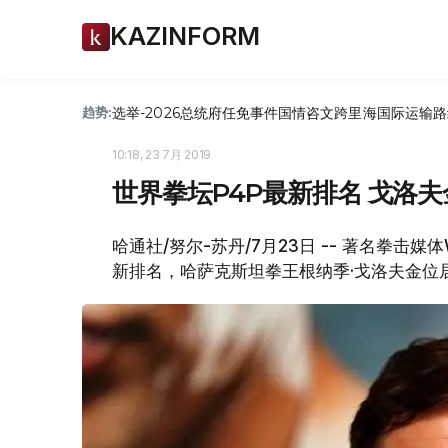
KAZINFORM
选举-2026
总统府
任免
事件
国情咨文
跨里海国际运输路
趋势:
10:18, 23 7月 2019
世界拳坛P4P最新排名 戈洛
哈通社/努尔-苏丹/7月23日 -- 著名拳击媒体W
新排名，哈萨克斯坦拳王根纳季·戈洛夫金位