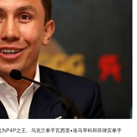
成为P4P之王。乌克兰拳手瓦西里•洛马琴科和菲律宾拳手