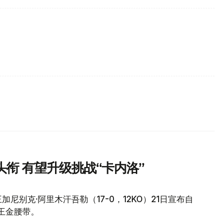
衔 有望升级挑战“卡内洛”
尼别克·阿里木汗吾勒（17-0，12KO）21日宣布自
王金腰带。