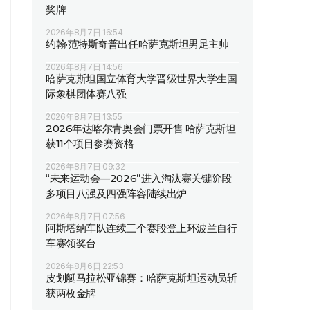
奖牌
2026年8月7日 16:54
约翰·范特斯奇普出任哈萨克斯坦男足主帅
2026年8月7日 14:56
哈萨克斯坦国立体育大学晋级世界大学生国
际象棋团体赛八强
2026年8月7日 13:55
2026年达喀尔青奥会门票开售 哈萨克斯坦
获11个项目参赛资格
2026年8月7日 09:32
“未来运动会—2026”进入淘汰赛关键阶段
多项目八强及四强阵容陆续出炉
2026年8月7日 07:56
阿斯塔纳车队连续三个赛段登上环波兰自行
车赛领奖台
2026年8月6日 22:53
皮划艇马拉松亚锦赛：哈萨克斯坦运动员斩
获两枚金牌