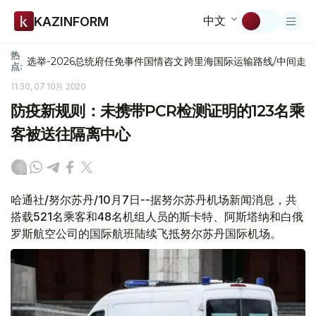
中文
KAZINFORM
热
选举-2026
总统府
任免
事件
国情咨文
跨里海国际运输路线/中间走
点:
11:30, 07 10月 2020
防疫新规则：未携带PCR检测证明的123名乘
客被送往隔离中心
哈通社/努尔苏丹/10月7日--据努尔苏丹机场新闻消息，共
搭载521名乘客和48名机组人员的斯卡特、阿斯塔纳和白俄
罗斯航空公司的国际航班陆续飞抵努尔苏丹国际机场。