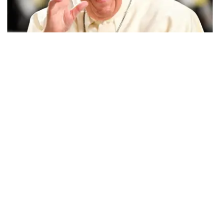
据第七届世界和传统宗教领袖大会官方代表娜兹姆·詹哈兹
诺娃称，哈萨克斯坦天主教徒期待已久的时刻即将来临。在
参加世界和传统宗教领袖大会期间，罗马教宗方济各将主持
露天弥撒。
仪式将于9月14日16时45分，在永恒之国大道B1号«光明世
界»馆前的广场举行。
据她介绍，任何宗教和教派代表都可以参加此次活动。
据此前报道，罗马教宗将于9月13日至15日对哈萨克斯坦进
行国事访问。
【编译：阿遥】