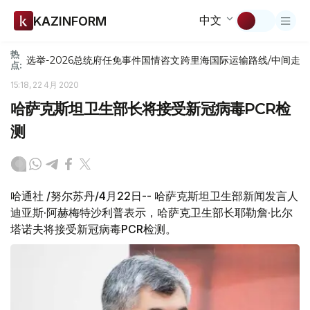
中文
KAZINFORM
热
选举-2026
总统府
任免
事件
国情咨文
跨里海国际运输路线/中间走
点:
15:18, 22 4月 2020
哈萨克斯坦卫生部长将接受新冠病毒PCR检
测
哈通社 /努尔苏丹/4月22日-- 哈萨克斯坦卫生部新闻发言人
迪亚斯·阿赫梅特沙利普表示，哈萨克卫生部长耶勒詹·比尔
塔诺夫将接受新冠病毒PCR检测。