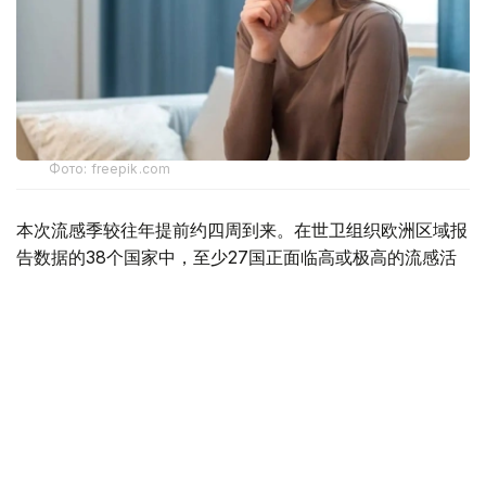
Фото: freepik.com
本次流感季较往年提前约四周到来。在世卫组织欧洲区域报
告数据的38个国家中，至少27国正面临高或极高的流感活
跃水平。
在爱尔兰、吉尔吉斯斯坦、黑山、塞尔维亚、斯洛文尼亚及
英国六国，接受流感样症状检测的患者中超过半数确诊感染
流感病毒。
世卫组织欧洲区域主任克鲁格指出，新型流感毒株——
AH3N2亚型流感病毒——正成为当前感染的主要致病原，
虽然尚无证据显示其致病严重程度有所增加。这一季节性流