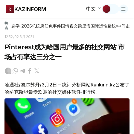
中文
KAZINFORM
热
选举-2026
总统府
任免
事件
国情咨文
跨里海国际运输路线/中间走
点:
12:52, 02 3月 2021
Pinterest成为哈国用户最多的社交网站 市
场占有率达三分之一
哈通社/努尔苏丹/3月2日 – 统计分析网站Ranking.kz公布了
哈萨克斯坦最受欢迎的社交媒体软件排行榜。