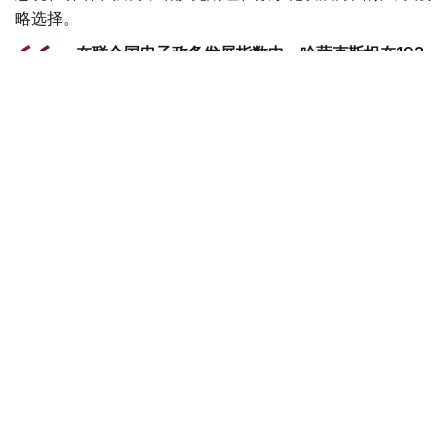
略选择。
- 在联合国电子政务发展指数中，哈萨克斯坦在193
个国家中排名第24位。我国在引进新技术方面处于
中亚领先地位。我们正在构建一个统一的创新生态系
统。在这里，人工智能正日益渗透到公共生活的各个
领域，成为管理国家、经济和商业的重要机制。我在
去年的国情咨文中明确提出，要在未来三年内将哈萨
克斯坦转型为一个全面数字化的国家。宣布2026年
为“数字化和人工智能年”也是朝着这一战略方向迈出
的重要一步。此外，以创新为驱动的国家发展方向已
在7月1日生效的《哈萨克斯坦新宪法》中得到清晰
阐述。这仅仅是整个进程的开始。-他说。