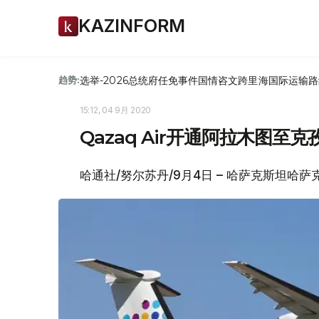
KAZINFORM
选举-2026
总统府
任免
事件
国情咨文
跨里海国际运输路
趋势:
15:12, 04 9月 2020
Qazaq Air开通阿拉木图至克
哈通社/努尔苏丹/9月4日 – 哈萨克斯坦哈萨