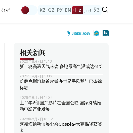
KZ
QZ
РУ
EN
中文
ق ز
ЎЗ
分析
相关新闻
2026年8月7日 15:13
新一轮高温天气来袭 多地最高气温或达41℃
2026年8月7日 13:13
哈萨克斯坦将首次举办世界手风琴与巴扬锦
标赛
2026年8月7日 12:32
上半年6部国产影片在全国公映 国家持续推
动电影产业发展
2026年8月7日 09:12
阿斯塔纳动漫展业余Cosplay大赛揭晓获奖
者