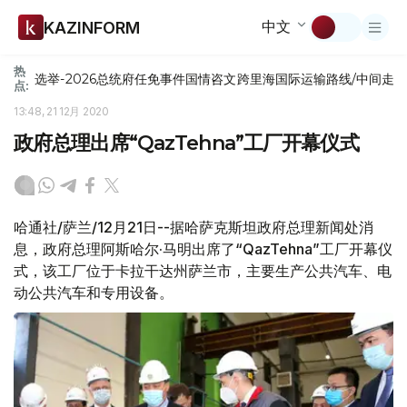
中文
KAZINFORM
热
选举-2026
总统府
任免
事件
国情咨文
跨里海国际运输路线/中间走
点:
13:48, 21 12月 2020
政府总理出席“QazTehna”工厂开幕仪式
哈通社/萨兰/12月21日--据哈萨克斯坦政府总理新闻处消
息，政府总理阿斯哈尔·马明出席了“QazTehna”工厂开幕仪
式，该工厂位于卡拉干达州萨兰市，主要生产公共汽车、电
动公共汽车和专用设备。