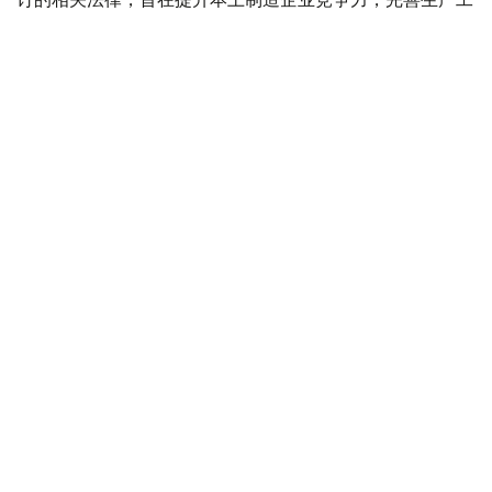
艺，进一步推动机械制造业发展，使其成为促进经济多元化
的重要动力。
哈萨克斯坦工业和建设部数据显示，过去五年，全国汽车产
业累计吸引投资4570亿坚戈。2025年，哈萨克斯坦共生产
汽车17.1万辆，2026年计划将产量提高至19万辆。
政治评论员哈兹泽·阿比舍夫在哈萨克斯坦国家电视台
《TALDAU》节目中表示，当前汽车产业发展的重点不仅
是扩大整车产量，更在于逐步建立完整的本土产业链。