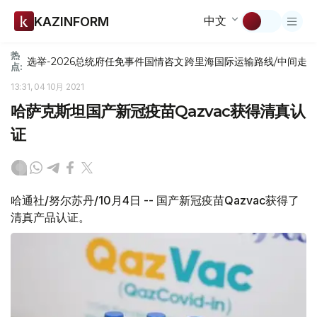
中文
KAZINFORM
热
选举-2026
总统府
任免
事件
国情咨文
跨里海国际运输路线/中间走
点:
13:31, 04 10月 2021
哈萨克斯坦国产新冠疫苗Qazvac获得清真认
证
哈通社/努尔苏丹/10月4日 -- 国产新冠疫苗Qazvac获得了
清真产品认证。