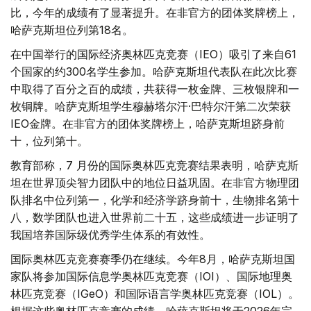
比，今年的成绩有了显著提升。在非官方的团体奖牌榜上，
哈萨克斯坦位列第18名。
在中国举行的国际经济奥林匹克竞赛（I​​EO）吸引了来自61
个国家的约300名学生参加。哈萨克斯坦代表队在此次比赛
中取得了百分之百的成绩，共获得一枚金牌、三枚银牌和一
枚铜牌。哈萨克斯坦学生穆赫塔尔汗·巴特尔汗第二次荣获
IEO金牌。在非官方的团体奖牌榜上，哈萨克斯坦跻身前
十，位列第十。
教育部称，7 月份的国际奥林匹克竞赛结果表明，哈萨克斯
坦在世界顶尖智力团队中的地位日益巩固。在非官方物理团
队排名中位列第一，化学和经济学跻身前十，生物排名第十
八，数学团队也进入世界前二十五，这些成绩进一步证明了
我国培养国际级优秀学生体系的有效性。
国际奥林匹克竞赛赛季仍在继续。今年8月，哈萨克斯坦国
家队将参加国际信息学奥林匹克竞赛（I​​OI）、国际地理奥
林匹克竞赛（I​​GeO）和国际语言学奥林匹克竞赛（I​​OL）。
根据这些奥林匹克竞赛的成绩，哈萨克斯坦将于2026年完