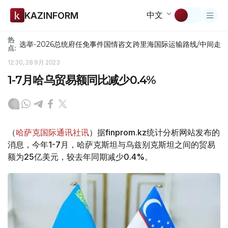
中文
KAZINFORM
热
选举-2026
总统府
任免
事件
国情咨文
跨里海国际运输路线/中间走
点:
12:30, 28 9月 2023
1-7月哈乌贸易额同比减少0.4%
（
哈萨克国际通讯社讯
）据finprom.kz统计分析网站发布的
消息，今年1-7月，哈萨克斯坦与乌兹别克斯坦之间的贸易
额为25亿美元，较去年同期减少0.4%。