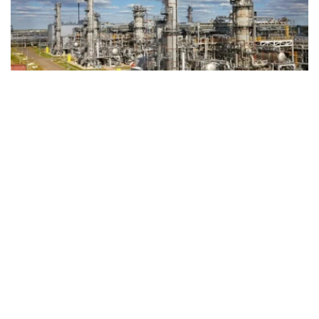
Фото: Kazinform
据《Kursiv》媒体报道，根据公司发布的2025年财务报
告，尽管营业收入略有下降、运营成本有所上升，但受所得
税支出减少影响，公司全年净利润保持稳定增长。
2025年，公司实现营业收入1842亿坚戈，较2024年的
1859亿坚戈下降约0.9%。
其中，原油销售仍是公司最主要收入来源，实现收入1795
亿坚戈；天然气及天然气加工产品销售收入为47亿坚戈。
从市场分布来看，公司原油销售收入全部来自瑞士市场；哈