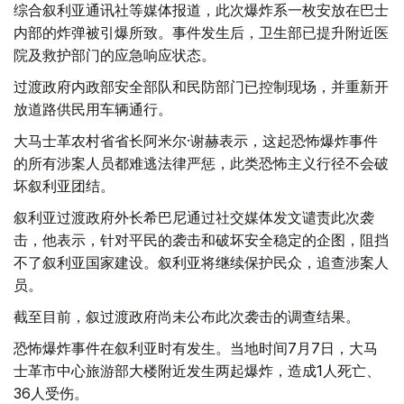
综合叙利亚通讯社等媒体报道，此次爆炸系一枚安放在巴士
内部的炸弹被引爆所致。事件发生后，卫生部已提升附近医
院及救护部门的应急响应状态。
过渡政府内政部安全部队和民防部门已控制现场，并重新开
放道路供民用车辆通行。
大马士革农村省省长阿米尔·谢赫表示，这起恐怖爆炸事件
的所有涉案人员都难逃法律严惩，此类恐怖主义行径不会破
坏叙利亚团结。
叙利亚过渡政府外长希巴尼通过社交媒体发文谴责此次袭
击，他表示，针对平民的袭击和破坏安全稳定的企图，阻挡
不了叙利亚国家建设。叙利亚将继续保护民众，追查涉案人
员。
截至目前，叙过渡政府尚未公布此次袭击的调查结果。
恐怖爆炸事件在叙利亚时有发生。当地时间7月7日，大马
士革市中心旅游部大楼附近发生两起爆炸，造成1人死亡、
36人受伤。