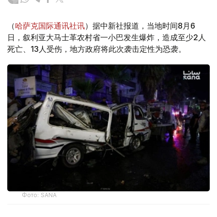
（
哈萨克国际通讯社讯
）据中新社报道，当地时间8月6
日，叙利亚大马士革农村省一小巴发生爆炸，造成至少2人
死亡、13人受伤，地方政府将此次袭击定性为恐袭。
Фото: SANA