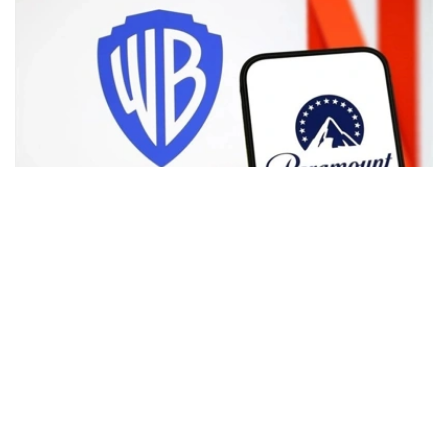
Фото: Аnadolu
根据路透社报道，英国政府表示，在派拉蒙强化了对节目编
排和新闻供给的保证后，政府将不对该交易进行干预。
此前，尽管该交易已获美国和中国等多地监管机构的批准，
但英国政府曾在6月份表示，倾向于对该交易进行干预，并
可能对其发起公共利益调查。
政府指出，派拉蒙天舞首席执行官埃里森（David Ellison）