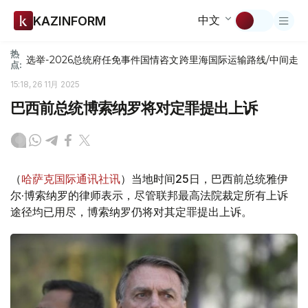
中文
KAZINFORM
热
选举-2026
总统府
任免
事件
国情咨文
跨里海国际运输路线/中间走
点:
15:18, 26 11月 2025
巴西前总统博索纳罗将对定罪提出上诉
（
哈萨克国际通讯社讯
）当地时间25日，巴西前总统雅伊
尔·博索纳罗的律师表示，尽管联邦最高法院裁定所有上诉
途径均已用尽，博索纳罗仍将对其定罪提出上诉。