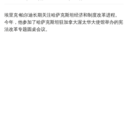
埃里克·帕尔迪长期关注哈萨克斯坦经济和制度改革进程。
今年，他参加了哈萨克斯坦驻加拿大渥太华大使馆举办的宪
法改革专题圆桌会议。
不久前，帕尔迪随加拿大商务代表团访问哈萨克斯坦，与政
府部门代表、企业负责人及多个项目参与人员进行了交流。
他表示，这次访问使自己更加深入地了解了哈萨克斯坦改革
的内容及其对国家未来发展的重要意义。
谈及即将举行的库鲁尔泰代表选举时，帕尔迪表示：
“我认为，8月23日举行的选举，是哈萨克斯坦落实
宪法改革、建立国家新型代表机构的下一阶段。”
他表示，高效、负责任且具有可预见性的国家治理体系，不
仅关系到本国民众福祉，也直接影响国际伙伴对哈萨克斯坦
的信任。
“持续完善高效、负责任的国家治理体系，不仅对哈