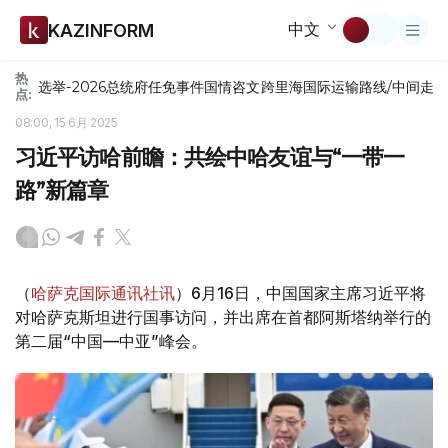
中文
KAZINFORM
热
选举-2026
总统府
任免
事件
国情咨文
跨里海国际运输路线/中间走
点:
08:00, 15 6月 2025
习近平访哈前瞻：共绘中哈友谊与“一带一
路”新篇章
（
哈萨克国际通讯社讯
）6月16日，中国国家主席习近平将
对哈萨克斯坦进行国事访问，并出席在首都阿斯塔纳举行的
第二届“中国—中亚”峰会。